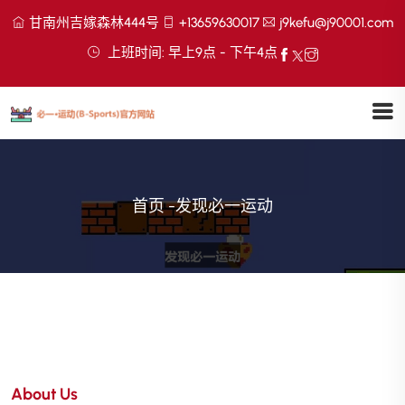
甘南州吉嫁森林444号
+13659630017
j9kefu@j90001.com
上班时间: 早上9点 - 下午4点
首页
-
发现必一运动
About Us