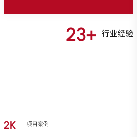
25
+
行业经验
2
K
项目案例