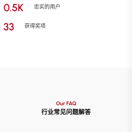
0.5
K
忠实的用户
36
获得奖项
Our FAQ
行业常见问题解答