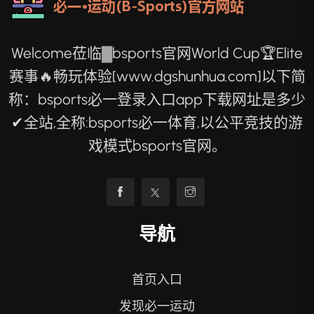
Welcome莅临▓bsports官网World Cup🏆Elite
赛事🔥畅玩体验[www.dgshunhua.com]以下简
称：bsports必一登录入口app下载网址是多少
✔全站,全称:bsports必一体育,以公平竞技的游
戏模式bsports官网。
导航
首页入口
发现必一运动