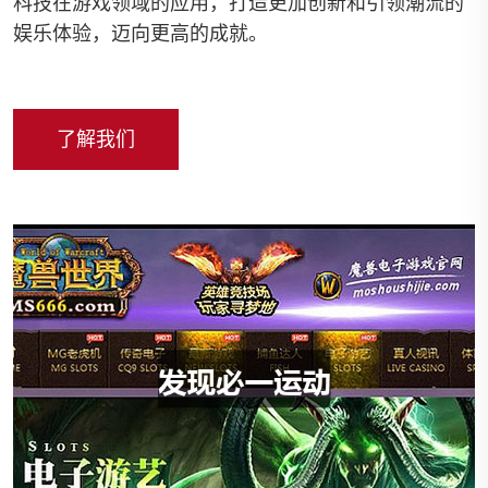
科技在游戏领域的应用，打造更加创新和引领潮流的
娱乐体验，迈向更高的成就。
了解我们