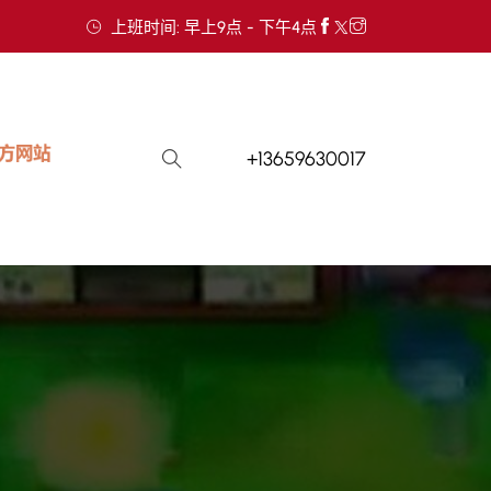
上班时间: 早上9点 - 下午4点
+13659630017