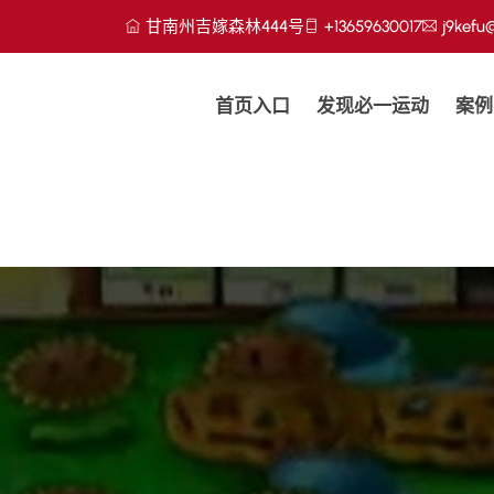
甘南州吉嫁森林444号
+13659630017
j9kefu
首页入口
发现必一运动
案例