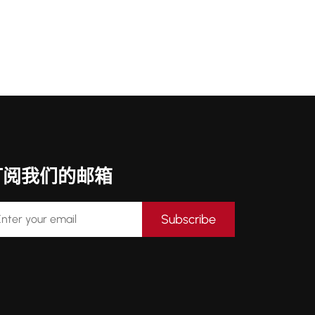
订阅我们的邮箱
Subscribe