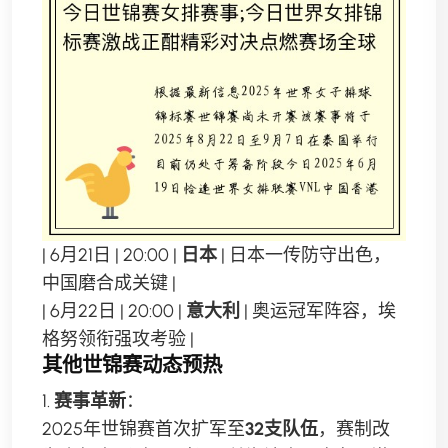
| 6月21日 | 20:00 |
日本
| 日本一传防守出色，
中国磨合成关键 |
| 6月22日 | 20:00 |
意大利
| 奥运冠军阵容，埃
格努领衔强攻考验 |
其他世锦赛动态预热
1.
赛事革新
：
2025年世锦赛首次扩军至
32支队伍
，赛制改