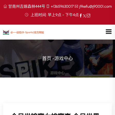
甘南州吉嫁森林444号
+13659630017
j9kefu@j90001.com
上班时间: 早上9点 - 下午4点
首页
-
游戏中心