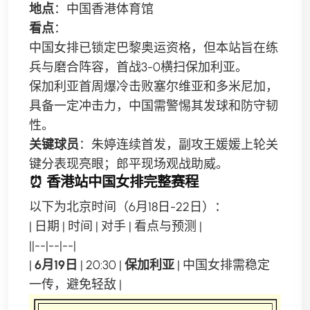
地点
：中国香港体育馆
看点
：
中国女排已锁定巴黎奥运资格，但本站旨在练
兵与磨合阵容，首战3-0横扫保加利亚。
保加利亚首周爆冷击败塞尔维亚和多米尼加，
具备一定冲击力，中国需警惕其发球和防守韧
性。
关键球员
：朱婷连续首发，副攻王媛媛上轮关
键分表现亮眼；郎平现场观战助威。
⏰
香港站中国女排完整赛程
以下为北京时间（6月18日-22日）：
| 日期 | 时间 | 对手 | 看点与预测 |
||--|--|--|
|
6月19日
| 20:30 |
保加利亚
| 中国女排需稳定
一传，避免轻敌 |