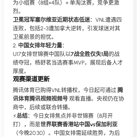
为小组赛（8组×4队）+ 单淘汰赛，竞争更激
烈。
卫冕冠军塞尔维亚近期状态低迷
：VNL遭遇四
连败，包括2-3遭加拿大逆转，引发球迷对其
卫冕前景的担忧。
2.
中国女排年轻力量
：
U17女排世锦赛中国队以
7战全胜仅失1局
的战
绩夺冠，杨舒茗当选赛事MVP，展现后备人才
厚度。
观赛渠道更新
腾讯体育已购得VNL转播权，今日起可通过
腾
讯体育腾讯视频视频号
观看直播。央视仍在协
商中，后续或联合转播。
⚡
总结
：今日女排焦点并非世锦赛（8月开
打），而是
世界联赛香港站中国vs保加利亚
（今晚20:30）。中国女排需延续胜势，为后