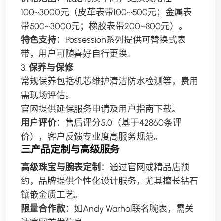
100~3000元（皮革表带100~500元；金属表
带500~3000元；橡胶表带200~800元）。
特色支持
：Possession系列提供可替换式表
带，用户可随喜好自行更换。
3.
保养与保修
常规保养包括机芯维护清洁防水检测等，费用
需现场评估。
官网提供延保服务申请及用户指南下载。
用户评价
：售后评分5.0（基于42860条评
价），客户反馈专业度高服务规范。
三产品定制与高级服务
高级珠宝与腕表定制
：通过官网或精品店预
约，品牌提供个性化设计服务，尤其擅长钻石
镶嵌金质工艺。
限量合作款
：如Andy Warhol联名腕表，需关