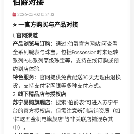
伯爵对接
2026-05-02 15:34:13
⭐
一官方购买与产品对接
1.
官网渠道
产品浏览与订购
：通过[伯爵官方网站]可查看
全系列腕表与珠宝，包括Possession时来运转
系列Polo系列高级珠宝等，支持在线订购或预
约到店体验。
特色服务
：官网提供免费配送30天无理由退换
货，支持支付宝网银等多种支付方式。
2.
线下精品店与授权店
苏宁易购旗舰店
：搜索“伯爵表”可进入苏宁平
台的官方授权店，但需注意辨别店铺资质（如
“祥屹五金机电旗舰店”等非关联店铺混杂其
中）。