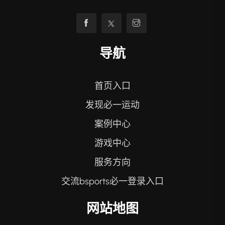
导航
首页入口
发现必一运动
案例中心
游戏中心
服务方向
交流bsports必一登录入口
网站地图