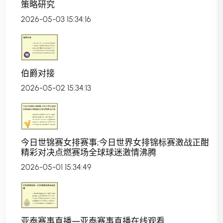
策略研究
2026-05-03 15:34:16
伯爵对接
2026-05-02 15:34:13
今日世锦赛女排赛事;今日世界女排锦标赛激战正酣
精彩对决点燃赛场全球球迷激情沸腾
2026-05-01 15:34:49
亚泰赛事直播—亚泰赛事直播在线观看