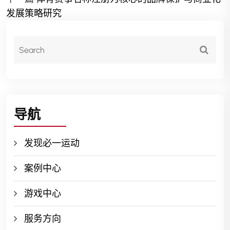
发展策略研究
导航
发现必一运动
案例中心
游戏中心
服务方向